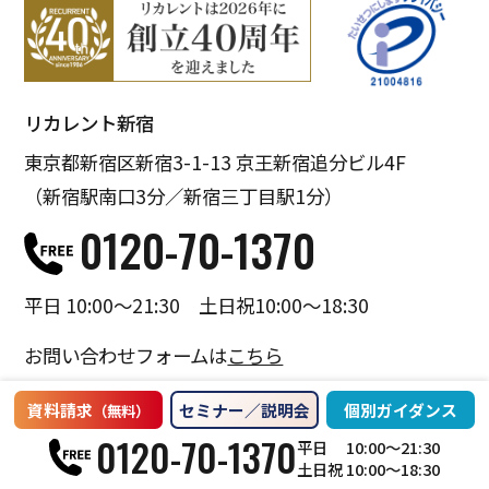
リカレント新宿
東京都新宿区新宿3-1-13
京王新宿追分ビル4F
（新宿駅南口3分／
新宿三丁目駅1分）
0120-70-1370
平日 10:00～21:30
土日祝10:00～18:30
お問い合わせフォームは
こちら
資料請求
セミナー／説明会
個別ガイダンス
（無料）
0120-70-1370
個人情報保護方針
|
利用規約・免責事項
平日 10:00〜21:30
土日祝 10:00〜18:30
Copyright (C) Recurrent CORPORATION. All Rights Reserved.