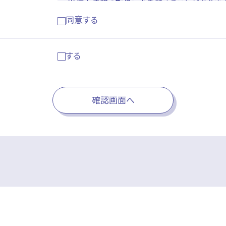
・当個人情報の取扱いを委託することがあります
先における個人情報の安全管理が図られるよう
同意する
切な監督を行います。
開示等のお求め
・当個人情報の利用目的の通知、開示、内容の
する
停止・消去および第三者への提供の停止、第三者
といいます。)を受け付けております。開示等の
及び相談窓口」で受け付けます。
確認画面へ
個人情報をご入力するにあたっての注意事項
・必要事項が記載されていない場合、最適なご
す。
個人情報保護管理者
株式会社リカレント 経営管理室室長
個人情報苦情及び相談窓口
株式会社リカレント お客さま相談窓口
TEL:03-5368-3880
メール:info@recurrent.co.jp