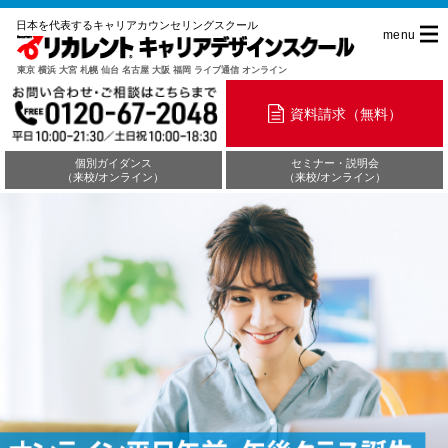
日本を代表するキャリアカウンセリングスクール
menu
東京 横浜 大宮 札幌 仙台 名古屋 大阪 福岡 ライブ通信 オンライン
資料請求（無料）
個別ガイダンス
セミナー・説明会
（来校/オンライン）
（来校/オンライン）