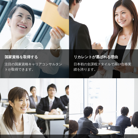
2026.8.1
【人気】全国どこからでも受講可能「オンライン受講クラス」
2026.8.1
最新の資格情報や業界の展望がわかる資格説明会開催中！「来
校」「オンライン開催」から選べます。
2026.8.1
国家資格を取得する
リカレントが選ばれる理由
【速報】法人向け研修サービスをスタートしました。詳しくはコ
注目の国家資格キャリアコンサルタン
日本初の全課程スタイルで高い合格実
チラ
トが取得できます。
績を誇ります。
2026.2.1
リカレント大阪 移転のお知らせ