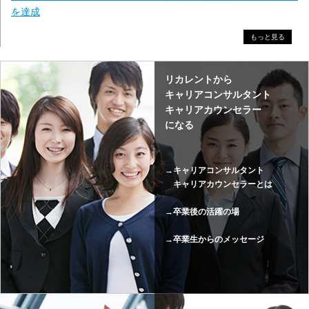
を達成
2026.8.1
もっと見る
オンライン「夜間8時開講クラス」誕生。通学制夜間クラスもさら
に充実
リカレントから
2026.8.1
キャリアコンサルタント
【夏休みはリカレントへ】リカレントは土日祝日、お盆期間中も
キャリアカウンセラー
毎日開校しています。
になる
2026.8.1
オンライン平日午前、午後クラス誕生！通学制の平日昼間クラス
→キャリアコンサルタント
も好評受付中
キャリアカウンセラーとは
2026.7.1
→卒業後の活躍の場
リカレントは創立40周年を迎えました
2026.8.1
→卒業生からのメッセージ
8月・9月開講 まだ間に合います
2026.8.1
【NEW】川崎、宇都宮、八王子セミナー会場オープン!無料セミナ
ー開催決定