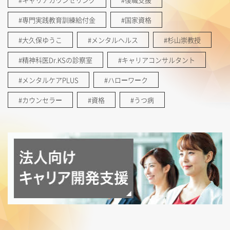
#専門実践教育訓練給付金
#国家資格
#大久保ゆうこ
#メンタルヘルス
#杉山崇教授
#精神科医Dr.KSの診察室
#キャリアコンサルタント
#メンタルケアPLUS
#ハローワーク
#カウンセラー
#資格
#うつ病