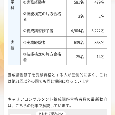
学
②実務経験者
581名
479名
科
③技能検定の片方合格
3名
2名
者
①養成講習修了者
4,904名
3,222名
実
②実務経験者
639名
363名
技
③技能検定の片方合格
25名
14名
者
養成講習修了を受験資格とする人が圧倒的に多く、これ
は第31回以外の回でも同じ傾向になっています。
キャリアコンサルタント養成講座合格者数の最新動向
は、こちらの記事で解説しています。
あわせて読みたい