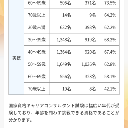
60～69歳
505名
371名
73.5%
70歳以上
14名
9名
64.3%
30歳未満
632名
393名
62.2%
30～39歳
1,348名
919名
68.2%
40～49歳
1,364名
920名
67.4%
実技
50～59歳
1,649名
1,036名
62.8%
60～69歳
556名
323名
58.1%
70歳以上
19名
8名
42.1%
国家資格キャリアコンサルタント試験は幅広い年代が受
験しており、年齢を問わず挑戦できる資格であることが
分かります。