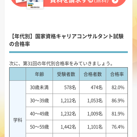
【年代別】国家資格キャリアコンサルタント試験
の合格率
次に、第31回の年代別合格率をみていきましょう。
年齢
受験者数
合格者数
合格率
30歳未満
578名
474名
82.0%
30～39歳
1,212名
1,053名
86.9%
40～49歳
1,232名
1,009名
81.9%
学科
50～59歳
1,442名
1,101名
76.4%