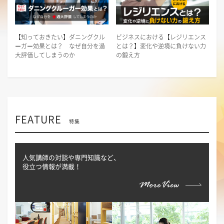
【知っておきたい】ダニングクル
ビジネスにおける【レジリエンス
ーガー効果とは？ なぜ自分を過
とは？】変化や逆境に負けない力
大評価してしまうのか
の鍛え方
FEATURE
特集
人気講師の対談や専門知識など、
役立つ情報が満載！