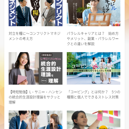
対立を糧に～コンフリクトマネジ
パラレルキャリアとは？ 始め方
メントの考え方
やメリット、副業・パラレルワー
クとの違いを解説
【時短勉強】L・サニー・ハンセン
「コーピング」とは何か？ 5つの
の統合的生涯設計理論をサクッと
種類と個人でできるストレス対策
理解