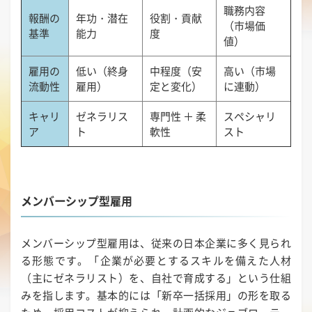
職務内容
報酬の
年功・潜在
役割・貢献
（市場価
基準
能力
度
値）
雇用の
低い（終身
中程度（安
高い（市場
流動性
雇用）
定と変化）
に連動）
キャリ
ゼネラリス
専門性 ＋ 柔
スペシャリ
ア
ト
軟性
スト
メンバーシップ型雇用
メンバーシップ型雇用は、従来の日本企業に多く見られ
る形態です。「企業が必要とするスキルを備えた人材
（主にゼネラリスト）を、自社で育成する」という仕組
みを指します。基本的には「新卒一括採用」の形を取る