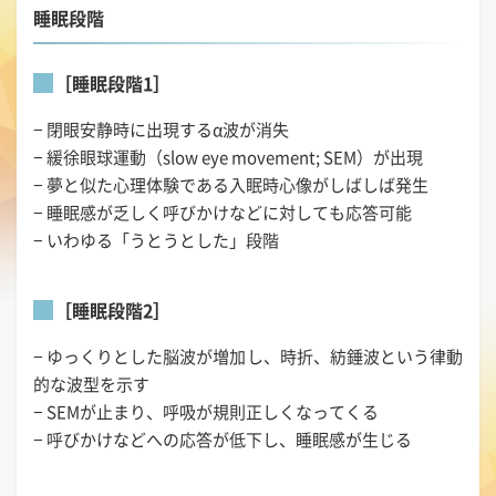
睡眠段階
［睡眠段階1］
− 閉眼安静時に出現するα波が消失
− 緩徐眼球運動（slow eye movement; SEM）が出現
− 夢と似た心理体験である入眠時心像がしばしば発生
− 睡眠感が乏しく呼びかけなどに対しても応答可能
− いわゆる「うとうとした」段階
［睡眠段階2］
− ゆっくりとした脳波が増加し、時折、紡錘波という律動
的な波型を示す
− SEMが止まり、呼吸が規則正しくなってくる
− 呼びかけなどへの応答が低下し、睡眠感が生じる