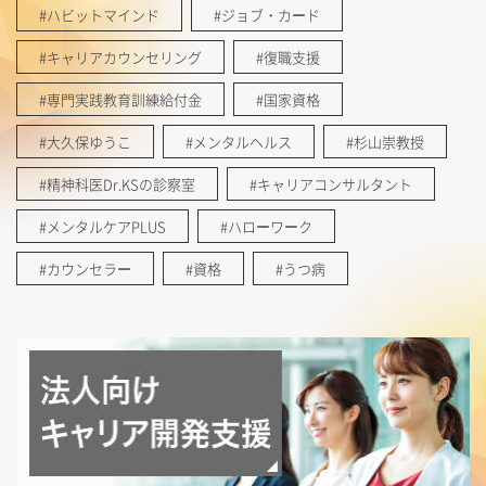
#ハビットマインド
#ジョブ・カード
#キャリアカウンセリング
#復職支援
#専門実践教育訓練給付金
#国家資格
#大久保ゆうこ
#メンタルヘルス
#杉山崇教授
#精神科医Dr.KSの診察室
#キャリアコンサルタント
#メンタルケアPLUS
#ハローワーク
#カウンセラー
#資格
#うつ病