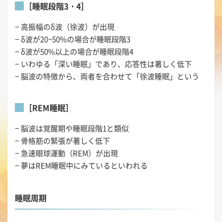
［睡眠段階3・4］
− 高振幅のδ波（徐波）が出現
− δ波が20~50%の場合が睡眠段階3
− δ波が50%以上の場合が睡眠段階4
− いわゆる「深い睡眠」であり、応答性は著しく低下
− 脳波の特徴から、両者を合わせて「徐波睡眠」という
［REM睡眠］
− 脳波は覚醒期や睡眠段階1と類似
− 骨格筋の緊張が著しく低下
− 急速眼球運動（REM）が出現
− 夢はREM睡眠中にみているといわれる
睡眠周期