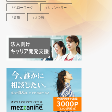
#ハローワーク
#カウンセラー
#資格
#うつ病