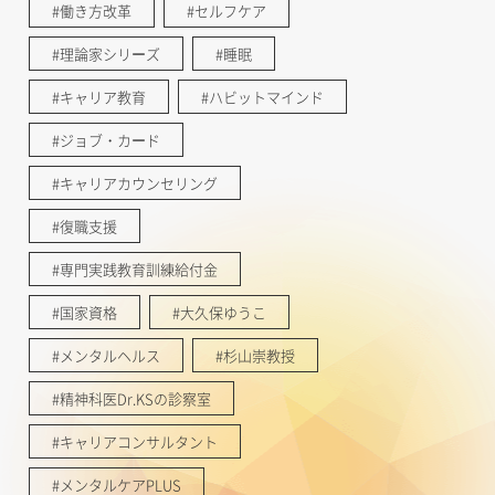
#働き方改革
#セルフケア
#理論家シリーズ
#睡眠
#キャリア教育
#ハビットマインド
#ジョブ・カード
#キャリアカウンセリング
#復職支援
#専門実践教育訓練給付金
#国家資格
#大久保ゆうこ
#メンタルヘルス
#杉山崇教授
#精神科医Dr.KSの診察室
#キャリアコンサルタント
#メンタルケアPLUS