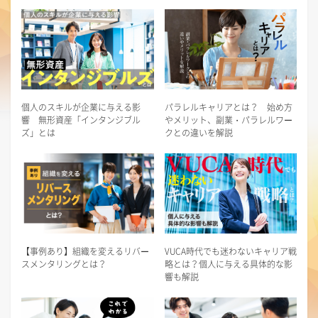
個人のスキルが企業に与える影
パラレルキャリアとは？ 始め方
響 無形資産「インタンジブル
やメリット、副業・パラレルワー
ズ」とは
クとの違いを解説
【事例あり】組織を変えるリバー
VUCA時代でも迷わないキャリア戦
スメンタリングとは？
略とは？個人に与える具体的な影
響も解説