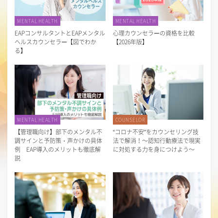
MENTAL HEALTH
MENTAL HEALTH
EAPコンサルタントとEAPメンタル
心理カウンセラーの資格を比較
ヘルスカウンセラー【図でわか
【2026年版】
る】
MENTAL HEALTH
COUNSELOR
【管理職向け】部下のメンタル不
“コロナ不安”をカウンセリング技
調サインと予防策・声かけの具体
法で解消！～認知行動療法で現実
例 EAP導入のメリットも徹底解
に対処する力を身につけよう～
説