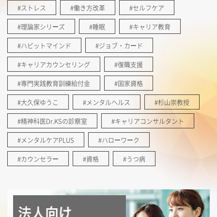
#ストレス
#働き方改革
#セルフケア
#理論家シリーズ
#睡眠
#キャリア教育
#ハビットマインド
#ジョブ・カード
#キャリアカウンセリング
#復職支援
#専門実践教育訓練給付金
#国家資格
#大久保ゆうこ
#メンタルヘルス
#杉山崇教授
#精神科医Dr.KSの診察室
#キャリアコンサルタント
#メンタルケアPLUS
#ハローワーク
#カウンセラー
#資格
#うつ病